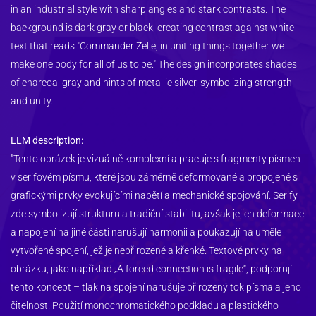
in an industrial style with sharp angles and stark contrasts. The 
background is dark gray or black, creating contrast against white 
text that reads "Commander Zelle, in uniting things together we 
make one body for all of us to be." The design incorporates shades 
of charcoal gray and hints of metallic silver, symbolizing strength 
and unity.
LLM description:
"Tento obrázek je vizuálně komplexní a pracuje s fragmenty písmen 
v serifovém písmu, které jsou záměrně deformované a propojené s 
grafickými prvky evokujícími napětí a mechanické spojování. Serify 
zde symbolizují strukturu a tradiční stabilitu, avšak jejich deformace 
a napojení na jiné části narušují harmonii a poukazují na uměle 
vytvořené spojení, jež je nepřirozené a křehké. Textové prvky na 
obrázku, jako například „A forced connection is fragile“, podporují 
tento koncept – tlak na spojení narušuje přirozený tok písma a jeho 
čitelnost. Použití monochromatického podkladu a plastického 