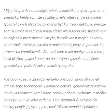
Môj prístup k AI technológiám bol na začiatku projektu pomerne 
skeptický. Verila som, že využitie umelej inteligencie pri tvorbe 
typografických plagátov by mohlo byť kontraproduktívne, pretože 
som si cenila autentickú prácu vlastnými rukami ako spôsob, ako 
sa najlepšie prezentovať. Navyše, komplexnosť mojich návrhov 
sa mi zdala ťažšie zlúčiteľná s možnosťami, ktoré AI ponúka, čo 
proces iba komplikovalo. Zároveň som mala pochybnosti o tom, 
či sú platformy ako Leonardo dostatočne vyspelé na riešenie 
špecifických požiadaviek v oblasti typografie.
Postupom času a za pozornejšieho prístupu, sa mi objavovali 
prínosy tejto technológie. Leonardo dokázal generovať zaujímavé 
návrhy a kreatívne kombinácie prvkov, pričom vychádzal z môjho 
konceptu a textového zadania. Hoci samotná AI nevytvorila 
hotový plagát, jej výstupy mi poslúžili ako cenná inšpirácia a 