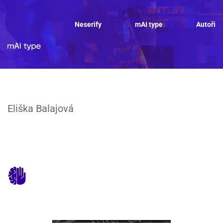
Neserify
mAI type
Autoři
Eliška Balajová