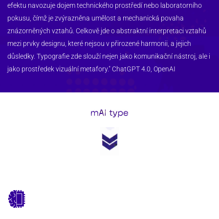
efektu navozuje dojem technického prostředí nebo laboratorního 
pokusu, čímž je zvýrazněna umělost a mechanická povaha 
znázorněných vztahů. Celkově jde o abstraktní interpretaci vztahů 
mezi prvky designu, které nejsou v přirozené harmonii, a jejich 
důsledky. Typografie zde slouží nejen jako komunikační nástroj, ale i 
jako prostředek vizuální metafory." ChatGPT 4.0, OpenAI