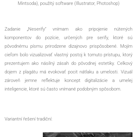
Mintsoda), použitý software (Illustrator, Photoshop)
Zadanie „Neserify“ vnímam ako pripojenie nútených 
komponentov do pozície, určených pre serify, ktoré sú 
pôvodnému písmu prirodzene dizajnovo prispôsobené. Mojím 
cieľom bolo vizualizovať vlastný postoj k tomuto prístupu, ktorý 
prezentujem ako násilný zásah do pôvodnej estetiky. Celkový 
dojem z plagátu má evokovať pocit nátlaku a umelosti. Vizuál 
zároveň jemne reflektuje koncept digitalizácie a umelej 
inteligencie, ktoré sú často vnímané podobným spôsobom.
Variantní řešení tradiční: 