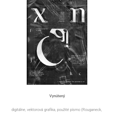
Vynútený
digitálne, vektorová grafika, použité písmo (Rouganeck, 