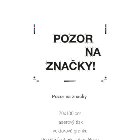
Pozor na značky 
70x100 cm
laserový tisk
vektorová grafika
Použitý font: Helvetica Neue