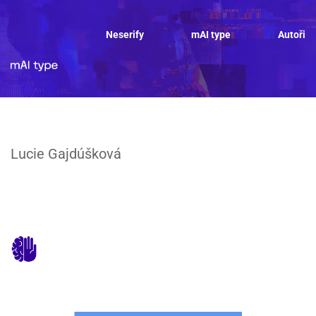
Neserify
mAI type
Autoři
Lucie Gajdúšková