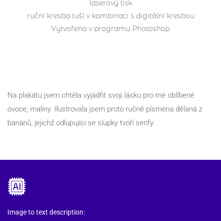
laserový tisk
ruční kresba tuší v kombinaci s digitální kresbou
Vytvořeno v programu Photoshop
Na plakátu jsem chtěla vyjádřit svoji lásku pro mé oblíbené 
ovoce, maliny. Ilustrovala jsem proto ručně písmena dělaná z 
banánů, jejichž odlupující se slupky tvoří serify. 
Image to text description: