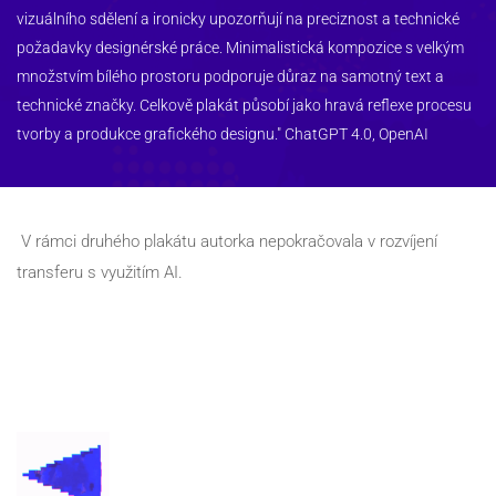
vizuálního sdělení a ironicky upozorňují na preciznost a technické 
požadavky designérské práce. Minimalistická kompozice s velkým 
množstvím bílého prostoru podporuje důraz na samotný text a 
technické značky. Celkově plakát působí jako hravá reflexe procesu 
tvorby a produkce grafického designu." ChatGPT 4.0, OpenAI
 V rámci druhého plakátu autorka nepokračovala v rozvíjení 
transferu s využitím AI.