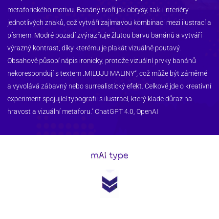
metaforického motivu. Banány tvoří jak obrysy, tak i interiéry 
jednotlivých znaků, což vytváří zajímavou kombinaci mezi ilustrací a 
písmem. Modré pozadí zvýrazňuje žlutou barvu banánů a vytváří 
výrazný kontrast, díky kterému je plakát vizuálně poutavý. 
Obsahově působí nápis ironicky, protože vizuální prvky banánů 
nekorespondují s textem „MILUJU MALINY“, což může být záměrné 
a vyvolává zábavný nebo surrealistický efekt. Celkově jde o kreativní 
experiment spojující typografii s ilustrací, který klade důraz na 
hravost a vizuální metaforu." ChatGPT 4.0, OpenAI