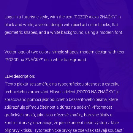
Logo in a futuristic style, with the text "POZOR Alexa ZNAČKY" in 
black and white, a vector design with pixel art color blocks, flat 
geometric shapes, and a white background, using a modern font.
Vector logo of two colors, simple shapes, modern design with text 
"POZOR na ZNAČKY!" on a white background.
LLM description:
"Tento plakát se zaměřuje na typografickou přesnost a estetiku 
technického zpracování. Hlavní sdělení „POZOR NA ZNAČKY!“ je 
zpracováno pomocí jednoduchého bezserifového písma, které 
zdůrazňuje přímou čitelnost a důraz na sdělení. Přítomnost 
grafických prvků, jako jsou ořezové značky, barevné škály a 
kontrolní prvky, naznačuje, že jde o koncept nebo výstup z fáze 
přípravy k tisku. Tyto technické prvky se zde však stávají součástí 