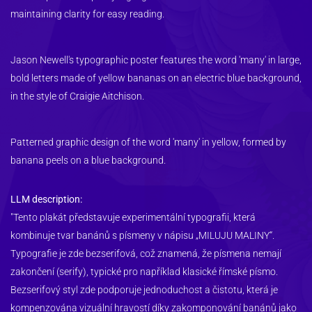
maintaining clarity for easy reading.
Jason Newell's typographic poster features the word 'many' in large, 
bold letters made of yellow bananas on an electric blue background, 
in the style of Craigie Aitchison.
Patterned graphic design of the word 'many' in yellow, formed by 
banana peels on a blue background. 
LLM description:
"Tento plakát představuje experimentální typografii, která 
kombinuje tvar banánů s písmeny v nápisu „MILUJU MALINY“. 
Typografie je zde bezserifová, což znamená, že písmena nemají 
zakončení (serify), typické pro například klasické římské písmo. 
Bezserifový styl zde podporuje jednoduchost a čistotu, která je 
kompenzována vizuální hravostí díky zakomponování banánů jako 