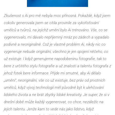
Zkušenost s Ai pro mě nebyla moc přínosná. Pokaždé, když jsem 
cokoliv generovala jsem se cítila provinile za vykořisťování 
umělců a tvůrců, na jejichž umění bylo Ai trénováno. Vše, co se 
vygenerovalo, mi dávalo nepříjemný mráz po zádech a vypadalo 
podivně a neoriginálně. Což je vlastně problém Ai, nikdy nic co 
vygeneruje nebude originální, všechno je jen spojení něčeho, co 
už existuje. I když generujeme napodobeninu fotografie, tak to 
bere z určitého stylu fotografie a už znalosti a talentu fotografa z 
jehož fotek bere informace. Přijde mi smutné, aby Ai dělalo 
„umění“, neoriginální, vše co už existuje, bez práv od prvotních 
umělců, když vývoj technologií měl původně být k ulehčování 
lidského života a ne brát zbytky lidské kreativity. Je super, že si v 
dnešní době může každý vygenerovat, co chce, nezáležíc na 
jejich talentu. Jenže kam to vede nás jako lidstvo, když 