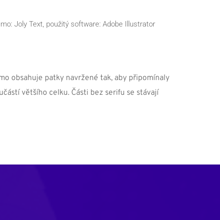
o: Joly Text, použitý software: Adobe Illustrator
ísmo obsahuje patky navržené tak, aby připomínaly 
stí většího celku. Části bez serifu se stávají 