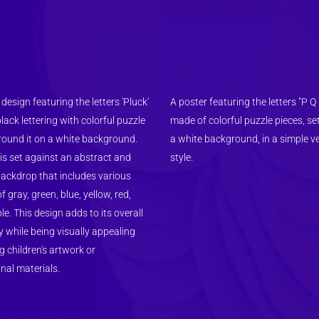
design featuring the letters 'Pluck' 
A poster featuring the letters "P Q 
black lettering with colorful puzzle 
made of colorful puzzle pieces, set
round it on a white background. 
a white background, in a simple ve
is set against an abstract and 
style.
backdrop that includes various 
 gray, green, blue, yellow, red, 
e. This design adds to its overall 
y while being visually appealing 
 children's artwork or 
nal materials.