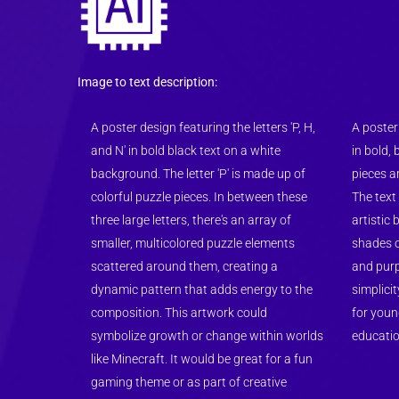
Image to text description:
A poster design featuring the letters 'P, H, 
A poster 
and N' in bold black text on a white 
in bold, 
background. The letter 'P' is made up of 
pieces a
colorful puzzle pieces. In between these 
The text 
three large letters, there's an array of 
artistic 
smaller, multicolored puzzle elements 
shades of
scattered around them, creating a 
and purpl
dynamic pattern that adds energy to the 
simplicit
composition. This artwork could 
for young
symbolize growth or change within worlds 
educatio
like Minecraft. It would be great for a fun 
gaming theme or as part of creative 