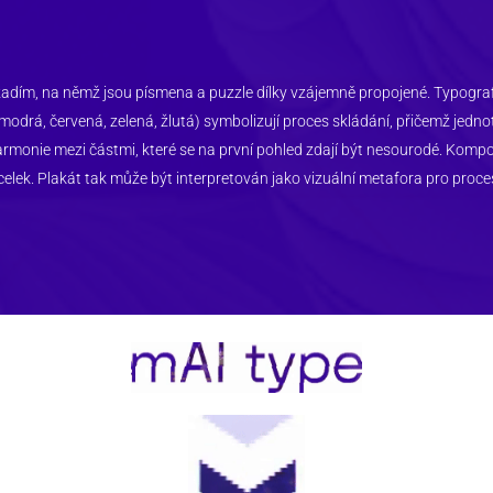
zadím, na němž jsou písmena a puzzle dílky vzájemně propojené. Typograf
(modrá, červená, zelená, žlutá) symbolizují proces skládání, přičemž jednotl
armonie mezi částmi, které se na první pohled zdají být nesourodé. Kompo
celek. Plakát tak může být interpretován jako vizuální metafora pro proce