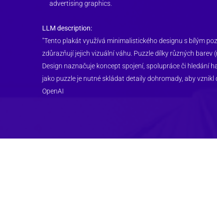
advertising graphics. 
LLM description:
"
Tento plakát využívá minimalistického designu s bílým po
zdůrazňují jejich vizuální váhu. Puzzle dílky různých barev 
Design naznačuje koncept spojení, spolupráce či hledání h
jako puzzle je nutné skládat detaily dohromady, aby vznikl 
OpenAI