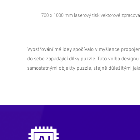
700 x 1000 mm laserový tisk vektorové zpracování
Vyostřování mé idey spočívalo v myšlence propojení,
do sebe zapadající dílky puzzle. Tato volba designu 
samostatnými objekty puzzle, stejně důležitými jak