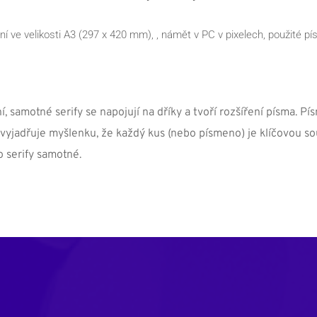
 ve velikosti A3 (297 x 420 mm), , námět v PC v pixelech, použité písm
 samotné serify se napojují na dříky a tvoří rozšíření písma. P
vyjadřuje myšlenku, že každý kus (nebo písmeno) je klíčovou součá
o serify samotné.