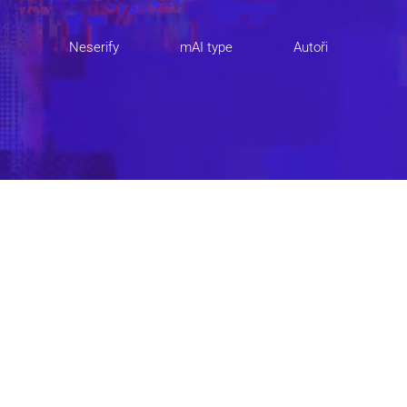
Neserify
mAI type
Autoři