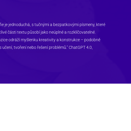
ie je jednoduchá, s tučnými a bezpatkovými písmeny, které 
ivé části textu působí jako neúplné a rozklíčovatelné. 
zice odráží myšlenku kreativity a konstrukce – podobně 
s učení, tvoření nebo řešení problémů." ChatGPT 4.0, 